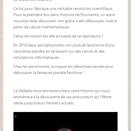
Ce fut pour l’époque une véritable révolution scientifique.
Pour la première fois dans l’histoire de l’humanité, un astre
nouveau était découvert non grâce à des télescopes, mais à
partir de calculs mathématiques.
Cette révolution est-elle en passe de se reproduire ?
En 2016 deux astrophysiciens ont postulé l’existence d’une
neuvième planète en se basant sur des calculs et des
simulations informatiques.
Chez les astronomes, la traque est désormais lancée pour
débusquer la fameuse planète fantôme !
La Veillade nous entrainera dans cette histoire qui nous
emmènera à la découverte de ces précurseurs du 19ème
siècle jusqu’à leurs héritiers actuels.