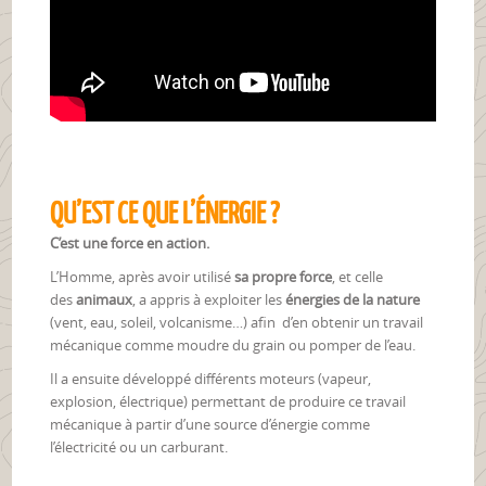
QU’EST CE QUE L’ÉNERGIE ?
C’est une force en action.
L’Homme, après avoir utilisé
sa propre force
, et celle
des
animaux
, a appris à exploiter les
énergies de la nature
(vent, eau, soleil, volcanisme…) afin d’en obtenir un travail
mécanique comme moudre du grain ou pomper de l’eau.
Il a ensuite développé différents moteurs (vapeur,
explosion, électrique) permettant de produire ce travail
mécanique à partir d’une source d’énergie comme
l’électricité ou un carburant.