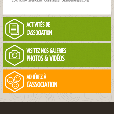
EDF, IRMA Grenoble, Connaissancedesenergies.org
ACTIVITÉS DE
L'ASSOCIATION
VISITEZ NOS GALERIES
PHOTOS & VIDÉOS
ADHÉREZ À
L'ASSOCIATION