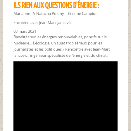
ILS RIEN AUX QUESTIONS D’ÉNERGIE :
Marianne TV Natacha Polony – Étienne Campion
Entretien avec Jean-Marc Jancovici
03 mars 2021
Banalités sur les énergies renouvelables, poncifs sur le
nucléaire… L’écologie, un sujet trop sérieux pour les
journalistes et les politiques ? Rencontre avec Jean-Marc
Jancovici, ingénieur spécialiste de l’énergie et du climat.