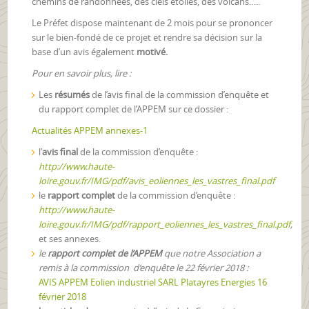
chemins de randonnées, des ciels étoilés, des volcans…..
Le Préfet dispose maintenant de 2 mois pour se prononcer
sur le bien-fondé de ce projet et rendre sa décision sur la
base d’un avis également
motivé.
Pour en savoir plus, lire :
Les
résumés
de l’avis final de la commission d’enquête et
du rapport complet de l’APPEM sur ce dossier :
Actualités APPEM annexes-1
l’
avis final
de la commission d’enquête :
http://www.haute-
loire.gouv.fr/IMG/pdf/avis_eoliennes_les_vastres_final.pdf
le
rapport complet
de la commission d’enquête :
http://www.haute-
loire.gouv.fr/IMG/pdf/rapport_eoliennes_les_vastres_final.pdf
,
et ses annexes.
le
rapport complet de l’APPEM
que notre Association a
remis à la commission d’enquête le 22 février 201
8
:
AVIS APPEM Eolien industriel SARL Platayres Energies 16
février 2018